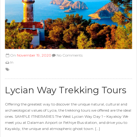
On
November 19, 2020
No Comments
In
Lycian Way Trekking Tours
Offering the greatest way to discover the unique natural, cultural and
archaeological values of Lycia, the trekking tours we offered are the ideal
ones. SAMPLE ITINERARIES The West Lycian Way Day 1 – Kayakoy We
meet you at Dalaman Airport or Fethiye Bus station, and drive you to
Kayaköy, the unique and atmospheric ghost town. […]