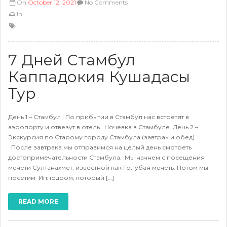
On
October 12, 2021
No Comments
In
7 Дней Стамбул
Каппадокия Кушадасы
Тур
День 1 – Стамбул По прибытии в Стамбул нас встретят в
аэропорту и отвезут в отель. Ночевка в Стамбуле. День 2 –
Экскурсия по Старому городу Стамбула (завтрак и обед)
После завтрака мы отправимся на целый день смотреть
достопримечательности Стамбула. Мы начнем с посещения
мечети Султанахмет, известной как Голубая мечеть. Потом мы
посетим Ипподром, который […]
READ MORE