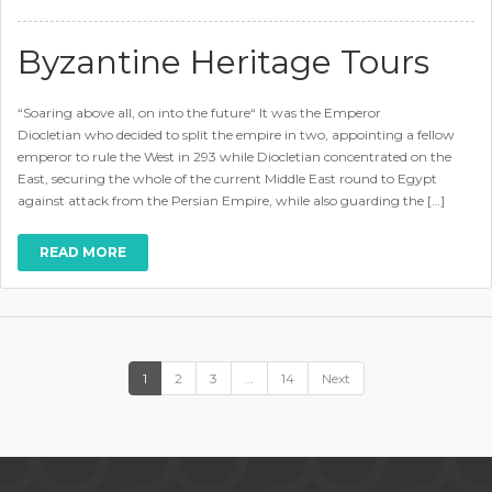
Byzantine Heritage Tours
“Soaring above all, on into the future“ It was the Emperor
Diocletian who decided to split the empire in two, appointing a fellow
emperor to rule the West in 293 while Diocletian concentrated on the
East, securing the whole of the current Middle East round to Egypt
against attack from the Persian Empire, while also guarding the […]
READ MORE
1
2
3
…
14
Next