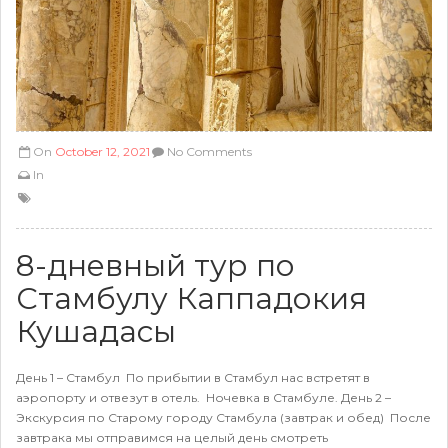
On
October 12, 2021
No Comments
In
8-дневный тур по
Стамбулу Каппадокия
Кушадасы
День 1 – Стамбул По прибытии в Стамбул нас встретят в
аэропорту и отвезут в отель. Ночевка в Стамбуле. День 2 –
Экскурсия по Старому городу Стамбула (завтрак и обед) После
завтрака мы отправимся на целый день смотреть