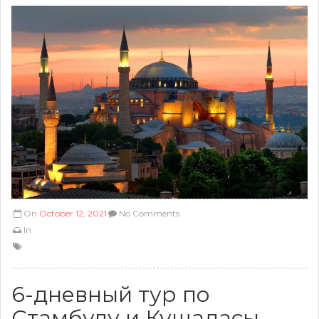
On
October 12, 2021
No Comments
In
6-дневный тур по
Стамбулу и Кушадасы