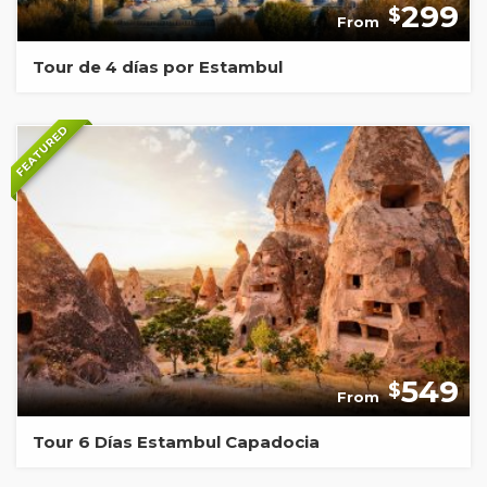
299
$
From
Tour de 4 días por Estambul
FEATURED
549
$
From
Tour 6 Días Estambul Capadocia