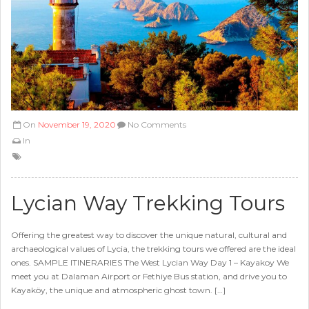
On
November 19, 2020
No Comments
In
Lycian Way Trekking Tours
Offering the greatest way to discover the unique natural, cultural and
archaeological values of Lycia, the trekking tours we offered are the ideal
ones. SAMPLE ITINERARIES The West Lycian Way Day 1 – Kayakoy We
meet you at Dalaman Airport or Fethiye Bus station, and drive you to
Kayaköy, the unique and atmospheric ghost town. […]