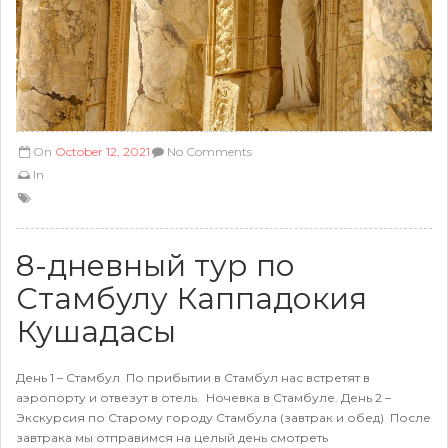
On
October 12, 2021
No Comments
In
8-дневный тур по
Стамбулу Каппадокия
Кушадасы
День 1 – Стамбул По прибытии в Стамбул нас встретят в
аэропорту и отвезут в отель. Ночевка в Стамбуле. День 2 –
Экскурсия по Старому городу Стамбула (завтрак и обед) После
завтрака мы отправимся на целый день смотреть