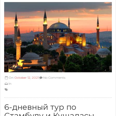
On
October 12, 2021
No Comments
In
6-дневный тур по
Стамбулу и Кушадасы