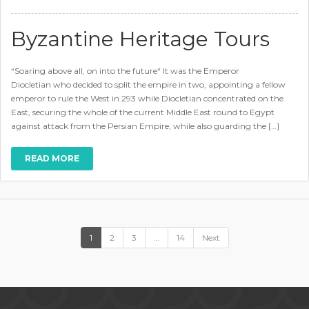
Byzantine Heritage Tours
“Soaring above all, on into the future“ It was the Emperor
Diocletian who decided to split the empire in two, appointing a fellow
emperor to rule the West in 293 while Diocletian concentrated on the
East, securing the whole of the current Middle East round to Egypt
against attack from the Persian Empire, while also guarding the […]
READ MORE
1
2
3
…
14
Next