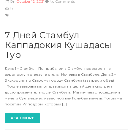
On
October 12, 2021
No Comments
In
7 Дней Стамбул
Каппадокия Кушадасы
Тур
День 1 – Стамбул По прибытии в Стамбул нас встретят в
аэропорту и отвезут в отель. Ночевка в Стамбуле. День 2 –
Экскурсия по Старому городу Стамбула (завтрак и обед)
После завтрака мы отправимся на целый день смотреть
достопримечательности Стамбула. Мы начнем с посещения
мечети Султанахмет, известной как Голубая мечеть. Потом мы
посетим Ипподром, который […]
READ MORE